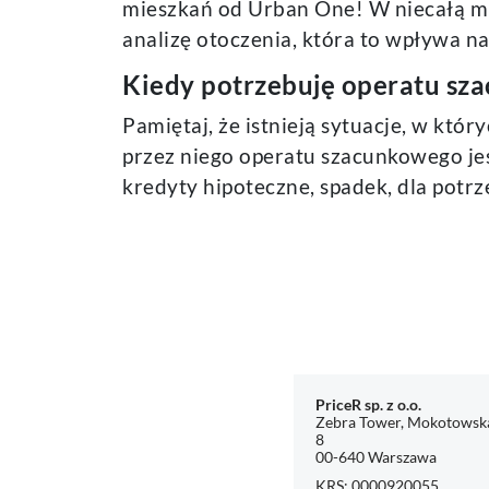
mieszkań od Urban One! W niecałą min
analizę otoczenia, która to wpływa 
Kiedy potrzebuję operatu sz
Pamiętaj, że istnieją sytuacje, w kt
przez niego operatu szacunkowego jes
kredyty hipoteczne, spadek, dla potr
PriceR sp. z o.o.
Zebra Tower, Mokotowska 
8
00-640 Warszawa
KRS: 0000920055