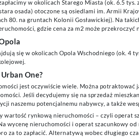
płacimy w okolicach Starego Miasta (ok. 6.5 tys. 
(stara osada) otoczone są osiedlami im. Armii Kraj
h 80. na gruntach Kolonii Gosławickiej). Na takic
uchomości, gdzie cena za m2 może przekroczyć na
 Opola
dują się w okolicach Opola Wschodniego (ok. 4 tys.
kolejowej.
a Urban One?
mości jest oczywiście wiele. Można potraktować j
homości. Jeśli decydujemy się na sprzedaż mieszk
ycji naszemu potencjalnemu nabywcy, a także wes
y wartość rynkową nieruchomości – czyli operat 
Na wycenę nieruchomości i operat szacunkowy o
poro za to zapłacić. Alternatywą wobec długiego c