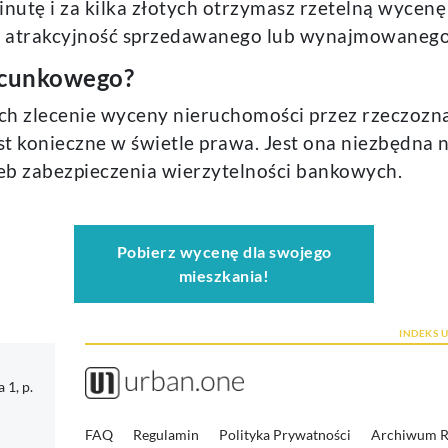
utę i za kilka złotych otrzymasz rzetelną wycenę
na atrakcyjność sprzedawanego lub wynajmowanego 
acunkowego?
órych zlecenie wyceny nieruchomości przez rzeczo
t konieczne w świetle prawa. Jest ona niezbędna 
zeb zabezpieczenia wierzytelności bankowych.
Pobierz wycenę dla swojego
mieszkania!
INDEKS 
1, p.
FAQ
Regulamin
Polityka Prywatności
Archiwum 