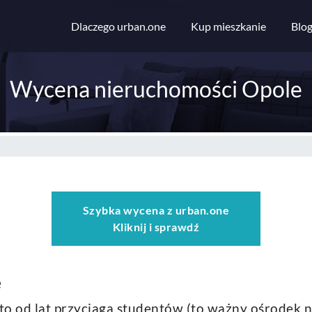
Dlaczego urban.one
Kup mieszkanie
Blo
Wycena nieruchomości Opole
Szybka wycena z urban.one
Kliknij i sprawdź
e
iasto od lat przyciąga studentów (to ważny ośrodek