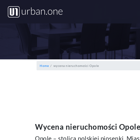
Home
wycena nieruchomości Opole
Wycena nieruchomości Opol
Opole – stolica polskiej piosenki. M