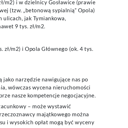
zł/m2) i w dzielnicy Gosławice (prawie
owej (tzw. „betonową sypialnią” Opola)
h ulicach, jak Tymiankowa,
wet 9 tys. zł/m2.
 zł/m2) i Opola Głównego (ok. 4 tys.
ą jako narzędzie nawigujące nas po
ania, wówczas wycena nieruchomości
prze nasze kompetencje negocjacyjne.
szacunkowy – może wystawić
d rzeczoznawcy majątkowego można
zasu i wysokich opłat mogą być wyceny