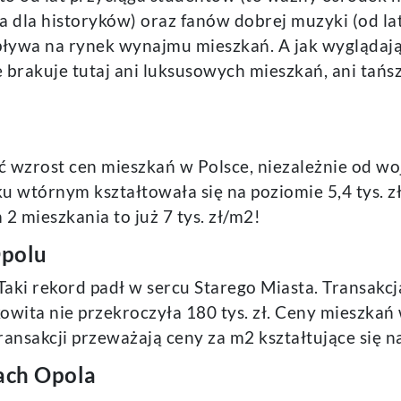
a dla historyków) oraz fanów dobrej muzyki (od la
wpływa na rynek wynajmu mieszkań. A jak wyglądaj
 brakuje tutaj ani luksusowych mieszkań, ani tań
 wzrost cen mieszkań w Polsce, niezależnie od w
u wtórnym kształtowała się na poziomie 5,4 tys. zł
2 mieszkania to już 7 tys. zł/m2!
Opolu
Taki rekord padł w sercu Starego Miasta. Transakc
owita nie przekroczyła 180 tys. zł. Ceny mieszkań 
ansakcji przeważają ceny za m2 kształtujące się na 
ach Opola