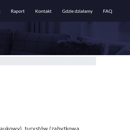
g
Raport
Kontakt
Gdzie działamy
FAQ
 naukowy), turystów (zabytkowa