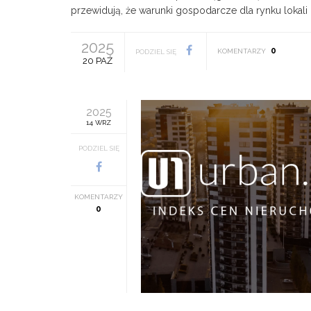
przewidują, że warunki gospodarcze dla rynku lokali 
2025
0
KOMENTARZY
PODZIEL SIĘ
20 PAŹ
2025
14 WRZ
PODZIEL SIĘ
KOMENTARZY
0