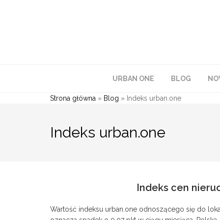
URBAN ONE
BLOG
NO
Strona główna
»
Blog
»
Indeks urban.one
Indeks urban.one
Indeks cen nieru
Wartość indeksu urban.one odnoszącego się do lokali