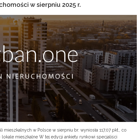
chomości w sierpniu 2025 r.
 mieszkalnych w Polsce w sierpniu br. wyniosła 117,07 pkt., co
lokale mieszkalne W tej edycji ankiety rynkowi specjaliści