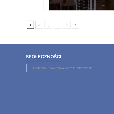
1
2
3
…
6
SPOŁECZNOŚCI
urban.one - prawdziwa wartość mieszkania