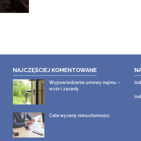
NAJCZĘŚCIEJ KOMENTOWANE
N
Wypowiedzenie umowy najmu –
In
wzór i zasady
In
Cele wyceny nieruchomości