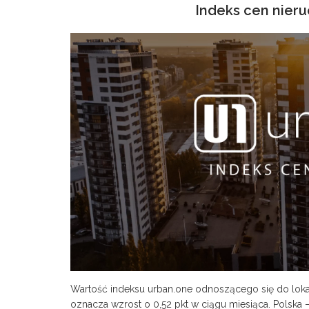
Indeks cen nieru
Wartość indeksu urban.one odnoszącego się do lokali
oznacza wzrost o 0,52 pkt w ciągu miesiąca. Polska – 