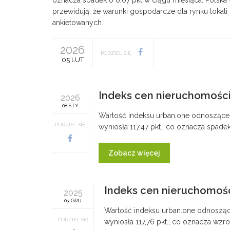
oznacza spadek o 0,07 pkt w ciągu miesiąca. Polska –
przewidują, że warunki gospodarcze dla rynku lokali
ankietowanych.
2026
PODZIEL SIĘ
05 LUT
Indeks cen nieruchomości 
2026
08 STY
Wartość indeksu urban.one odnoszącego
PODZIEL SIĘ
wyniosła 117,47 pkt., co oznacza spade
Zobacz więcej
Indeks cen nieruchomości
2025
03 GRU
Wartość indeksu urban.one odnoszące
PODZIEL SIĘ
wyniosła 117,76 pkt., co oznacza wzro