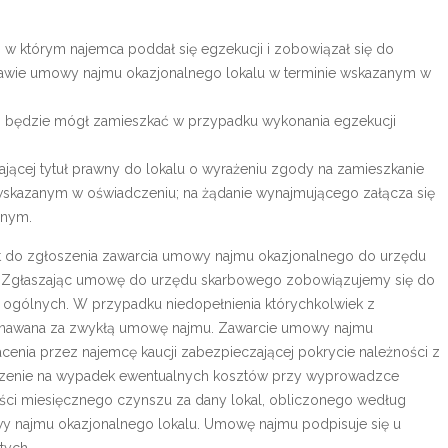
, w którym najemca poddał się egzekucji i zobowiązał się do
tawie umowy najmu okazjonalnego lokalu w terminie wskazanym w
m będzie mógł zamieszkać w przypadku wykonania egzekucji
ającej tytuł prawny do lokalu o wyrażeniu zgody na zamieszkanie
wskazanym w oświadczeniu; na żądanie wynajmującego załącza się
onym.
st do zgłoszenia zawarcia umowy najmu okazjonalnego do urzędu
u. Zgłaszając umowę do urzędu skarbowego zobowiązujemy się do
h ogólnych. W przypadku niedopełnienia którychkolwiek z
znawana za zwykłą umowę najmu. Zawarcie umowy najmu
enia przez najemcę kaucji zabezpieczającej pokrycie należności z
ieczenie na wypadek ewentualnych kosztów przy wyprowadzce
ości miesięcznego czynszu za dany lokal, obliczonego według
y najmu okazjonalnego lokalu. Umowę najmu podpisuje się u