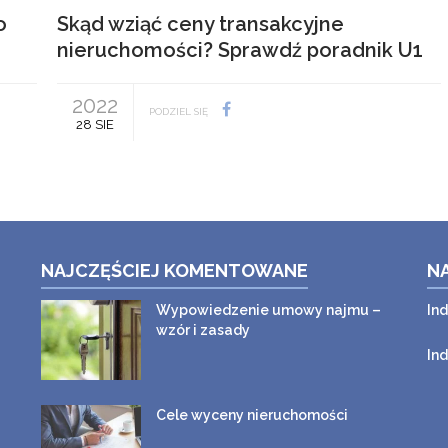
o
Skąd wziąć ceny transakcyjne
nieruchomości? Sprawdź poradnik U1
2022
PODZIEL SIĘ
28 SIE
NAJCZĘŚCIEJ KOMENTOWANE
N
Wypowiedzenie umowy najmu –
In
wzór i zasady
In
Cele wyceny nieruchomości