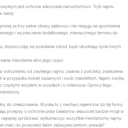
wykłym jest ochrona właściciela nieruchomości. Tryb najmu
, kiedy:
jmniej za trzy pełne okresy płatności i nie reagują na upomnienia
awnego i wyznaczenia dodatkowego, miesięcznego terminu do
 dopuszczają się powstania szkód, bądź utrudniają życie innym
owania mieszkanie albo jego część.
 w odróżnieniu od zwykłego najmu, zwalnia z potrzeby znalezienia
t w przypadku kobiet ciężarnych i osób małoletnich. Najem zwykły
z częstymi wizytami w urzędach i u notariusza. Oprócz tego,
określony.
dny do zrealizowania. Wynika to z niechęci najemców do tej formy
iają przepisy o ochronie praw lokatorów, właściciel będzie mógł w
 najlepiej spróbować wytłumaczyć wszystkie mechanizmy najmu
ien mieć nic przeciwko takim zabezpieczeniom, prawda?