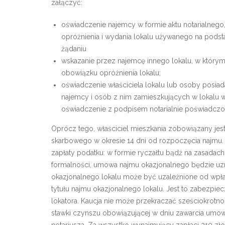
załączyć:
oświadczenie najemcy w formie aktu notarialnego
opróżnienia i wydania lokalu używanego na pods
żądaniu
wskazanie przez najemcę innego lokalu, w który
obowiązku opróżnienia lokalu;
oświadczenie właściciela lokalu lub osoby posiad
najemcy i osób z nim zamieszkujących w lokalu 
oświadczenie z podpisem notarialnie poświadcz
Oprócz tego, właściciel mieszkania zobowiązany je
skarbowego w okresie 14 dni od rozpoczęcia najm
zapłaty podatku: w formie ryczałtu bądź na zasadac
formalności, umowa najmu okazjonalnego będzie u
okazjonalnego lokalu może być uzależnione od wpłac
tytułu najmu okazjonalnego lokalu. Jest to zabezp
lokatora. Kaucja nie może przekraczać sześciokrotn
stawki czynszu obowiązującej w dniu zawarcia umow