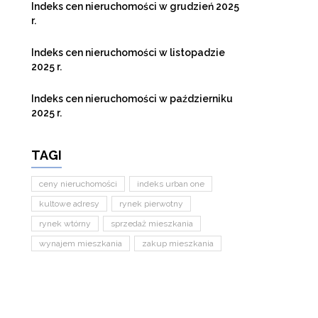
Indeks cen nieruchomości w grudzień 2025
r.
Indeks cen nieruchomości w listopadzie
2025 r.
Indeks cen nieruchomości w październiku
2025 r.
TAGI
ceny nieruchomości
indeks urban one
kultowe adresy
rynek pierwotny
rynek wtórny
sprzedaż mieszkania
wynajem mieszkania
zakup mieszkania