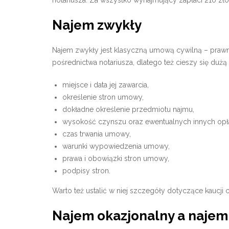
notariusza. Za wszystko wynajmujący zapłaci 210 zło
Najem zwykły
Najem zwykły jest klasyczną umową cywilną – prawn
pośrednictwa notariusza, dlatego też cieszy się du
miejsce i data jej zawarcia,
określenie stron umowy,
dokładne określenie przedmiotu najmu,
wysokość czynszu oraz ewentualnych innych opłat,
czas trwania umowy,
warunki wypowiedzenia umowy,
prawa i obowiązki stron umowy,
podpisy stron.
Warto też ustalić w niej szczegóły dotyczące kaucji
Najem okazjonalny a najem