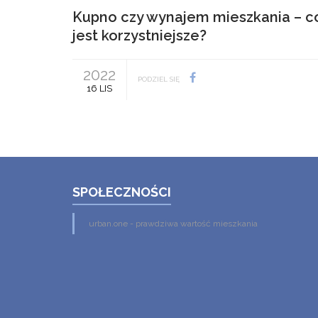
Kupno czy wynajem mieszkania – c
jest korzystniejsze?
2022
PODZIEL SIĘ
16 LIS
SPOŁECZNOŚCI
urban.one - prawdziwa wartość mieszkania