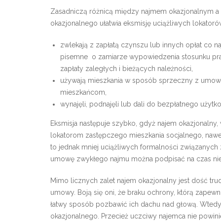
Zasadniczą różnicą między najmem okazjonalnym a z
okazjonalnego ułatwia eksmisję uciążliwych lokatorów
zwlekają z zapłatą czynszu lub innych opłat co na
pisemne o zamiarze wypowiedzenia stosunku pr
zapłaty zaległych i bieżących należności,
używają mieszkania w sposób sprzeczny z umową,
mieszkańcom,
wynajęli, podnajęli lub dali do bezpłatnego użytk
Eksmisja następuje szybko, gdyż najem okazjonalny,
lokatorom zastępczego mieszkania socjalnego, nawe
to jednak mniej uciążliwych formalności związanych 
umowę zwykłego najmu można podpisać na czas nie
Mimo licznych zalet najem okazjonalny jest dość tru
umowy. Boją się oni, że braku ochrony, którą zapewn
łatwy sposób pozbawić ich dachu nad głową. Wtedy
okazjonalnego. Przecież uczciwy najemca nie powin