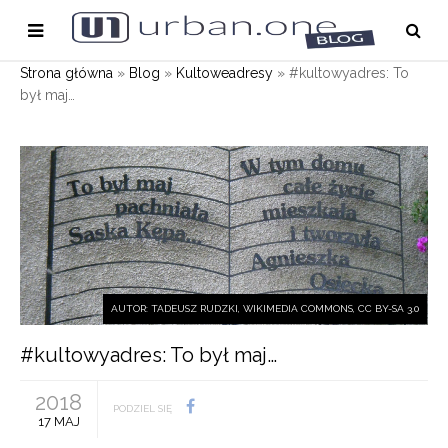
Strona główna
»
Blog
»
Kultoweadresy
»
#kultowyadres: To
był maj…
AUTOR: TADEUSZ RUDZKI, WIKIMEDIA COMMONS, CC BY-SA 3.0
#kultowyadres: To był maj…
2018
PODZIEL SIĘ
17 MAJ