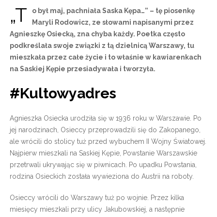
„T
o był maj, pachniała Saska Kępa…” – tę piosenkę
Maryli Rodowicz, ze słowami napisanymi przez
Agnieszkę Osiecką, zna chyba każdy. Poetka często
podkreślała swoje związki z tą dzielnicą Warszawy, tu
mieszkała przez całe życie i to właśnie w kawiarenkach
na Saskiej Kępie przesiadywała i tworzyła.
#Kultowyadres
Agnieszka Osiecka urodziła się w 1936 roku w Warszawie. Po
jej narodzinach, Osieccy przeprowadzili się do Zakopanego,
ale wrócili do stolicy tuż przed wybuchem II Wojny Światowej.
Najpierw mieszkali na Saskiej Kępie, Powstanie Warszawskie
przetrwali ukrywając się w piwnicach. Po upadku Powstania,
rodzina Osieckich została wywieziona do Austrii na roboty.
Osieccy wrócili do Warszawy tuż po wojnie. Przez kilka
miesięcy mieszkali przy ulicy Jakubowskiej, a następnie