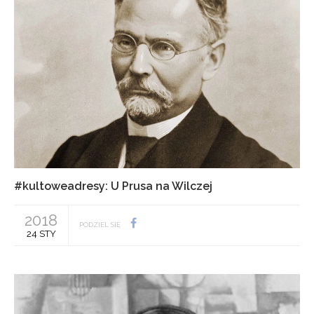
#kultoweadresy: U Prusa na Wilczej
2018
PODZIEL SIĘ
24 STY