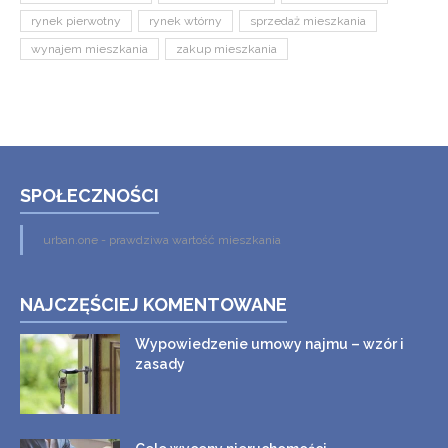
rynek pierwotny
rynek wtórny
sprzedaż mieszkania
wynajem mieszkania
zakup mieszkania
SPOŁECZNOŚCI
urban.one - prawdziwa wartość mieszkania
NAJCZĘŚCIEJ KOMENTOWANE
Wypowiedzenie umowy najmu – wzór i
zasady