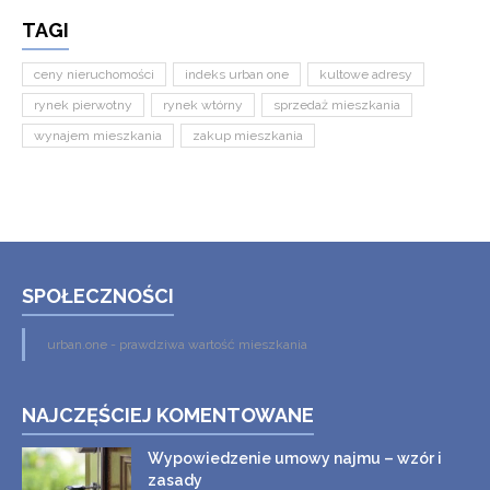
TAGI
ceny nieruchomości
indeks urban one
kultowe adresy
rynek pierwotny
rynek wtórny
sprzedaż mieszkania
wynajem mieszkania
zakup mieszkania
SPOŁECZNOŚCI
urban.one - prawdziwa wartość mieszkania
NAJCZĘŚCIEJ KOMENTOWANE
Wypowiedzenie umowy najmu – wzór i
zasady