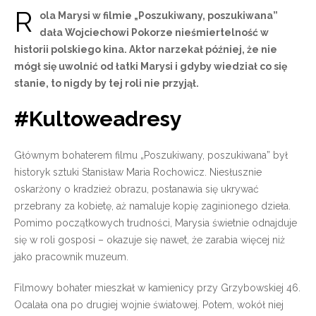
R
ola Marysi w filmie „Poszukiwany, poszukiwana”
dała Wojciechowi Pokorze nieśmiertelność w
historii polskiego kina. Aktor narzekał później, że nie
mógł się uwolnić od łatki Marysi i gdyby wiedział co się
stanie, to nigdy by tej roli nie przyjął.
#Kultoweadresy
Głównym bohaterem filmu „Poszukiwany, poszukiwana” był
historyk sztuki Stanisław Maria Rochowicz. Niesłusznie
oskarżony o kradzież obrazu, postanawia się ukrywać
przebrany za kobietę, aż namaluje kopię zaginionego dzieła.
Pomimo początkowych trudności, Marysia świetnie odnajduje
się w roli gosposi – okazuje się nawet, że zarabia więcej niż
jako pracownik muzeum.
Filmowy bohater mieszkał w kamienicy przy Grzybowskiej 46.
Ocalała ona po drugiej wojnie światowej. Potem, wokół niej