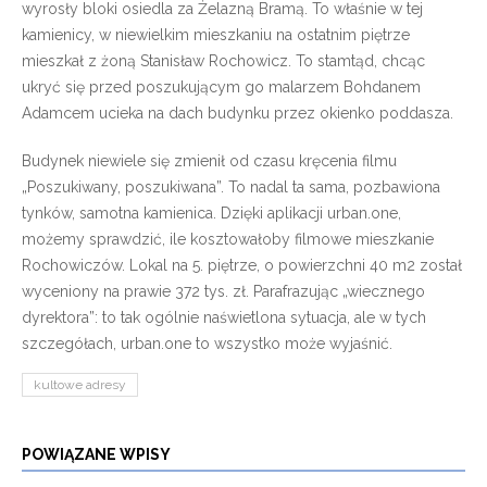
wyrosły bloki osiedla za Żelazną Bramą. To właśnie w tej
kamienicy, w niewielkim mieszkaniu na ostatnim piętrze
mieszkał z żoną Stanisław Rochowicz. To stamtąd, chcąc
ukryć się przed poszukującym go malarzem Bohdanem
Adamcem ucieka na dach budynku przez okienko poddasza.
Budynek niewiele się zmienił od czasu kręcenia filmu
„Poszukiwany, poszukiwana”. To nadal ta sama, pozbawiona
tynków, samotna kamienica. Dzięki aplikacji urban.one,
możemy sprawdzić, ile kosztowałoby filmowe mieszkanie
Rochowiczów. Lokal na 5. piętrze, o powierzchni 40 m2 został
wyceniony na prawie 372 tys. zł. Parafrazując „wiecznego
dyrektora”: to tak ogólnie naświetlona sytuacja, ale w tych
szczegółach, urban.one to wszystko może wyjaśnić.
kultowe adresy
POWIĄZANE WPISY