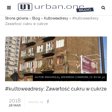
Strona główna
»
Blog
»
Kultoweadresy
»
#kultoweadresy:
Zawartość cukru w cukrze
AUTOR: MIKIAPOLE3, WIKIMEDIA COMMONS, CC BY-SA 3.0
#kultoweadresy: Zawartość cukru w cukrze
2018
PODZIEL SIĘ
28 MAR