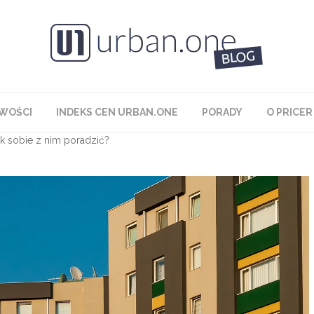
WOŚCI
INDEKS CEN URBAN.ONE
PORADY
O PRICER
ak sobie z nim poradzić?