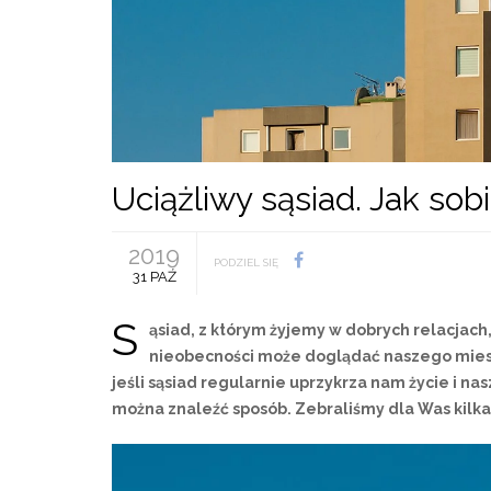
Uciążliwy sąsiad. Jak sob
2019
PODZIEL SIĘ
31 PAŹ
S
ąsiad, z którym żyjemy w dobrych relacjach,
nieobecności może doglądać naszego mieszk
jeśli sąsiad regularnie uprzykrza nam życie i na
można znaleźć sposób. Zebraliśmy dla Was kilk