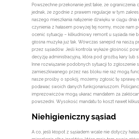
Powszechne przekonanie jest takie, że ograniczenia
jednak, że zgodnie z prawem regulacje w tym zakres
naszego mieszkania natężenie dźwięku w ciągu dnia 
czynienia z hałasem powyżej tej normy, może nam po
ocenić sytuację – kilkudniowy remont u sąsiada nie b
głośna muzyka już tak. Wówczas sanepid na naszą
przez sąsiadów. Jeśli kontrola wykaże głośność po
decyzję administracyjną, która pod groźbą kary lub 
Inne rozwiązanie podobnych sytuacji to zgłoszenie 
zamieszkiwanego przez nas bloku nie raz mogą fundo
nasze prośby o spokój, możemy zgłosić tę sprawę na
podawać swoich danych funkcjonariuszom. Policjanci
imprezowiczów mogą ukarać mandatem za zakłócanie 
powszedni. Wysokość mandatu to koszt nawet kilkuse
Niehigieniczny sąsiad
A co, jeśli kłopot z sąsiadem wcale nie dotyczy hał