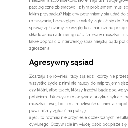
mieszkania albo insektów, które mają tam swoje głów
patologiczne zbieractwo i z tym problemem musi so
takim przypadku? Najpierw powinniśmy się udać do s
rozwiązania, bezwzględnie należy zgłosić się do Pańs
sprawę zgłaszamy ze względu na naruszone przepisy 
składowanie nadmiernej ilości śmieci w mieszkaniu,
także poprosić o interwencję straż miejską bądź poli
zgłoszenia.
Agresywny sąsiad
Zdarzają się również i tacy sąsiedzi, którzy nie pr
wszystko życie z nimi nie należy do najprzyjemniejs
czy kłótni, albo takich, którzy trzeźwi bądź pod wp
pobiciem. Jak zwykle rozwiązania przykrej sytuacji
mieszkaniowej, bo ta ma możliwość usunięcia kłopotliw
powinniśmy zgłosić na policję,
a jeśli to również nie przyniesie oczekiwanych rez
cywilnego. Oczywiście im więcej osób podpisze się 