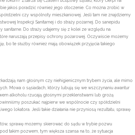
ne lokum? Zdarza się czasem uciążliwy sąsiad, który cierpi na
bie jakoś poradzić również jego otoczenie. Co można zrobić w
półdzielni czy wspólnoty mieszkaniowej. Jeśli tam nie znajdziemy
twowej Inspekcji Sanitarnej i do straży pożarnej. Do sanepidu
sanitarne. Do straży udajemy się z kolei ze względu na
 które naruszają przepisy ochrony pożarowej. Oczywiście możemy
cję, bo te służby również mają obowiązek przyjęcia takiego
zeszkadzają nam głośnym czy niehigienicznym trybem życia, ale mimo
zych. Mowa o sąsiadach, którzy lubują się we wszczynaniu awantur
ływem alkoholu rzucają głośnymi przekleństwami lub grożą
 powinniśmy poszukać najpierw we wspólnocie czy spółdzielni
ego lokatora. Jeśli takie działania nie przyniosą rezultatu, sprawę
ultatów, sprawę możemy skierować do sądu w trybie pozwu
pod takim pozwem, tym większa szansa na to, że sytuacja