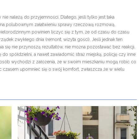
nie należą do przyjemności. Dlatego, jeśli tylko jest taka
się na polubownym załatwieniu sprawy rzeczową rozmową.
ielorodzinnym powinien liczyć się z tym, że od czasu do czasu
ądek zwykłego dnia (remont, wizyta gości). Jeśli jednak ten
ia się nie przynoszą rezultatów, nie można pozostawać bez reakcji.
 do spółdzielni, a nawet zawiadomić straż miejską, policję czy inne
osób wychodzi z założenia, że w swoim mieszkaniu mogą robić co
ięc czasem upomnieć się o swój komfort, zwłaszcza że w wielu