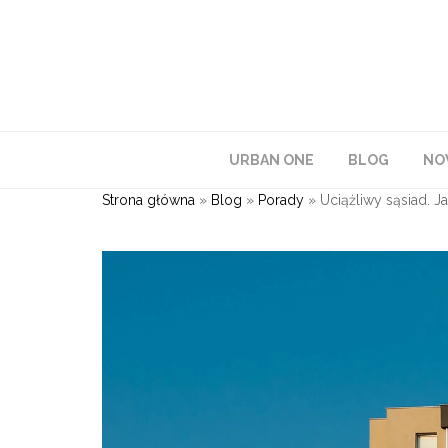
URBAN ONE
BLOG
NO
Strona główna
»
Blog
»
Porady
»
Uciążliwy sąsiad. J