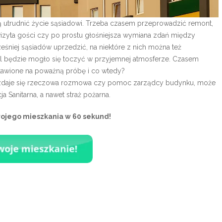
ą utrudnić życie sąsiadowi. Trzeba czasem przeprowadzić remont,
izyta gości czy po prostu głośniejsza wymiana zdań między
śniej sąsiadów uprzedzić, na niektóre z nich można też
l będzie mogło się toczyć w przyjemnej atmosferze. Czasem
ystawione na poważną próbę i co wtedy?
c zdaje się rzeczowa rozmowa czy pomoc zarządcy budynku, może
a Sanitarna, a nawet straż pożarna.
wojego mieszkania w 60 sekund!