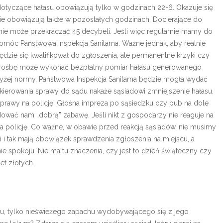
 dotyczące hałasu obowiązują tylko w godzinach 22-6. Okazuje się
ie obowiązują także w pozostałych godzinach. Docierające do
nie może przekraczać 45 decybeli. Jeśli więc regularnie mamy do
móc Państwowa Inspekcja Sanitarna. Ważne jednak, aby realnie
ędzie się kwalifikował do zgłoszenia, ale permanentne krzyki czy
 prośbę może wykonać bezpłatny pomiar hałasu generowanego
wyżej normy, Państwowa Inspekcja Sanitarna będzie mogła wydać
skierowania sprawy do sądu nakaże sąsiadowi zmniejszenie hałasu.
sprawy na policję. Głośna impreza po sąsiedzku czy pub na dole
wać nam „dobrą” zabawę. Jeśli nikt z gospodarzy nie reaguje na
 policję. Co ważne, w obawie przed reakcją sąsiadów, nie musimy
 i tak mają obowiązek sprawdzenia zgłoszenia na miejscu, a
spokoju. Nie ma tu znaczenia, czy jest to dzień świąteczny czy
t złotych.
asu, tylko nieświeżego zapachu wydobywającego się z jego