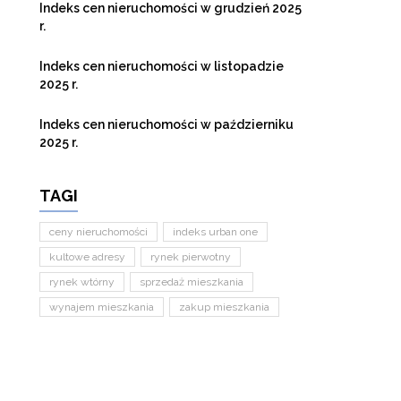
Indeks cen nieruchomości w grudzień 2025
r.
Indeks cen nieruchomości w listopadzie
2025 r.
Indeks cen nieruchomości w październiku
2025 r.
TAGI
ceny nieruchomości
indeks urban one
kultowe adresy
rynek pierwotny
rynek wtórny
sprzedaż mieszkania
wynajem mieszkania
zakup mieszkania