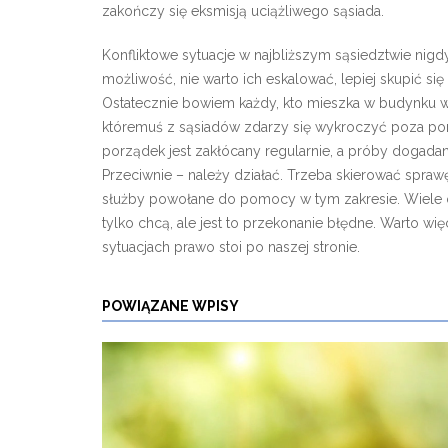
zakończy się eksmisją uciążliwego sąsiada.
Konfliktowe sytuacje w najbliższym sąsiedztwie nigdy 
możliwość, nie warto ich eskalować, lepiej skupić 
Ostatecznie bowiem każdy, kto mieszka w budynku w
któremuś z sąsiadów zdarzy się wykroczyć poza porz
porządek jest zakłócany regularnie, a próby dogadan
Przeciwnie – należy działać. Trzeba skierować sprawę
służby powołane do pomocy w tym zakresie. Wiele 
tylko chcą, ale jest to przekonanie błędne. Warto w
sytuacjach prawo stoi po naszej stronie.
POWIĄZANE WPISY