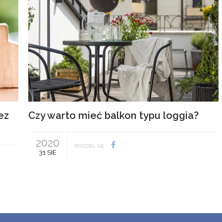
ez
Czy warto mieć balkon typu loggia?
2020
PODZIEL SIĘ
31 SIE