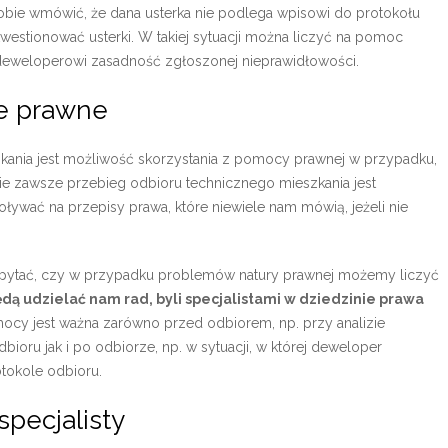
sobie wmówić, że dana usterka nie podlega wpisowi do protokołu
westionować usterki. W takiej sytuacji można liczyć na pomoc
i deweloperowi zasadność zgłoszonej nieprawidłowości.
ie prawne
nia jest możliwość skorzystania z pomocy prawnej w przypadku,
ie zawsze przebieg odbioru technicznego mieszkania jest
oływać na przepisy prawa, które niewiele nam mówią, jeżeli nie
zapytać, czy w przypadku problemów natury prawnej możemy liczyć
dą udzielać nam rad, byli specjalistami w dziedzinie prawa
omocy jest ważna zarówno przed odbiorem, np. przy analizie
oru jak i po odbiorze, np. w sytuacji, w której deweloper
tokole odbioru.
pecjalisty