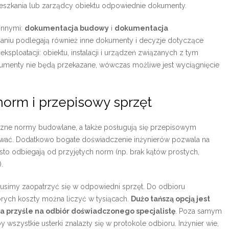
ieszkania lub zarządcy obiektu odpowiednie dokumenty.
innymi:
dokumentacja budowy
i
dokumentacja
zaniu podlegają również inne dokumenty i decyzje dotyczące
i eksploatacji: obiektu, instalacji i urządzeń związanych z tym
kumenty nie będą przekazane, wówczas możliwe jest wyciągnięcie
orm i przepisowy sprzęt
czne normy budowlane, a także posługują się przepisowym
wać. Dodatkowo bogate doświadczenie inżynierów pozwala na
sto odbiegają od przyjętych norm (np. brak kątów prostych,
.
simy zaopatrzyć się w odpowiedni sprzęt. Do odbioru
órych koszty można liczyć w tysiącach.
Dużo tańszą opcją jest
óra przyśle na odbiór doświadczonego specjalistę
. Poza samym
wszystkie usterki znalazły się w protokole odbioru. Inżynier wie,