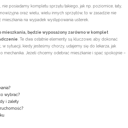
ie posiadamy kompletu sprzętu takiego, jak np. poziomice, łaty,
mowizyjna oraz wielu, wielu innych sprzętów, to w zasadzie nie
 mieszkania na wypadek występowania usterek.
ego mieszkania, będzie wyposażony zarówno w komplet
iadczenie
. Te dwa ostatnie elementy są kluczowe, aby dokonać
 sytuacji, kiedy jesteśmy chorzy, udajemy się do lekarza, jak
mechanika. Jeżeli chcemy odebrać mieszkanie i spać spokojnie –
kania?
co wybrać?
y i zalety
nieruchomość?
oku