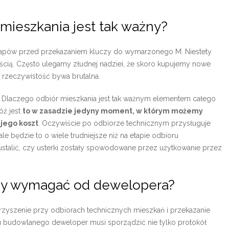
mieszkania jest tak ważny?
 etapów przed przekazaniem kluczy do wymarzonego M. Niestety
nością. Często ulegamy złudnej nadziei, że skoro kupujemy nowe
 rzeczywistość bywa brutalna.
. Dlaczego odbiór mieszkania jest tak ważnym elementem całego
óż jest
to w zasadzie jedyny moment, w którym możemy
jego koszt
. Oczywiście po odbiorze technicznym przysługuje
e będzie to o wiele trudniejsze niż na etapie odbioru
ustalić, czy usterki zostały spowodowane przez użytkowanie przez
y wymagać od dewelopera?
arzyszenie przy odbiorach technicznych mieszkań i przekazanie
tu budowlanego deweloper musi sporządzić nie tylko protokół