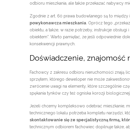
odbioru mieszkania, ale także przekazać nabywcy m
Zgodnie z art. 60 prawa budowlanego są to między 
powykonawcza mieszkania
. Oprócz tego „przeka
obiektu, a także, w razie potrzeby, instrukcje obsługi 
obiektem”. Warto pamiętać, że jeśli odpowiednie do
konsekwencji prawnych.
Doświadczenie, znajomość n
Fachowcy z zakresu odbioru nieruchomości znają li
sprzętem, którego deweloper nie może zakwestiono
zwrócenie uwagi na elementy, które szczególnie czę
spękania tynków czy też ogniska korozji biologicznej)
Jeżeli chcemy kompleksowo odebrać mieszkanie, mu
technicznego lokalu potrzeba kompletu narzędzi, kt
skontaktowanie się ze specjalistyczną firmą, kt
technicznym odbiorem fachowiec dopilnuje także, aby 