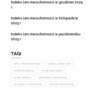
Indeks cen nieruchomości w grudzień 2025
r.
Indeks cen nieruchomości w listopadzie
2025 r.
Indeks cen nieruchomości w październiku
2025 r.
TAGI
ceny nieruchomości
indeks urban one
kultowe adresy
rynek pierwotny
rynek wtórny
sprzedaż mieszkania
wynajem mieszkania
zakup mieszkania