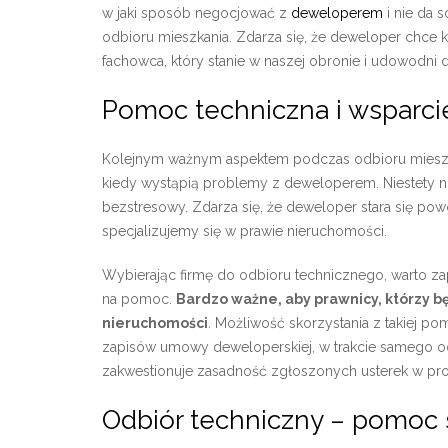
w jaki sposób negocjować z
deweloperem
i nie da 
odbioru mieszkania. Zdarza się, że deweloper chce k
fachowca, który stanie w naszej obronie i udowodn
Pomoc techniczna i wsparc
Kolejnym ważnym aspektem podczas odbioru mieszka
kiedy wystąpią problemy z deweloperem. Niestety n
bezstresowy. Zdarza się, że deweloper stara się pow
specjalizujemy się w prawie nieruchomości.
Wybierając firmę do odbioru technicznego, warto 
na pomoc.
Bardzo ważne, aby prawnicy, którzy bę
nieruchomości
. Możliwość skorzystania z takiej p
zapisów umowy deweloperskiej, w trakcie samego odbi
zakwestionuje zasadność zgłoszonych usterek w pro
Odbiór techniczny – pomoc s