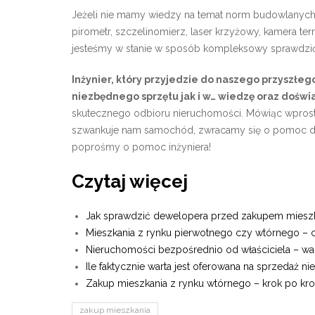
Jeżeli nie mamy wiedzy na temat norm budowlanych, n
pirometr, szczelinomierz, laser krzyżowy, kamera ter
jesteśmy w stanie w sposób kompleksowy sprawdzić
Inżynier, który przyjedzie do naszego przyszł
niezbędnego sprzętu jak i w… wiedzę oraz dośw
skutecznego odbioru nieruchomości. Mówiąc wprost, w
szwankuje nam samochód, zwracamy się o pomoc do 
poprośmy o pomoc inżyniera!
Czytaj więcej
Jak sprawdzić dewelopera przed zakupem miesz
Mieszkania z rynku pierwotnego czy wtórnego – 
Nieruchomości bezpośrednio od właściciela – wad
Ile faktycznie warta jest oferowana na sprzedaż 
Zakup mieszkania z rynku wtórnego – krok po kr
zakup mieszkania